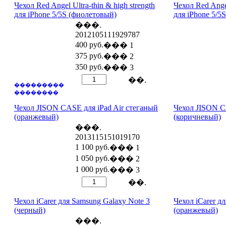
Чехол Red Angel Ultra-thin & high strength
Чехол Red Angel
для iPhone 5/5S (фиолетовый)
для iPhone 5/5
���.
2012105111929787
400 руб.
��� 1
375 руб.
��� 2
350 руб.
��� 3
��.
���������
��������
Чехол JISON CASE для iPad Air стеганый
Чехол JISON C
(оранжевый)
(коричневый)
���.
2013115151019170
1 100 руб.
��� 1
1 050 руб.
��� 2
1 000 руб.
��� 3
��.
Чехол iCarer для Samsung Galaxy Note 3
Чехол iCarer д
(черный)
(оранжевый)
���.