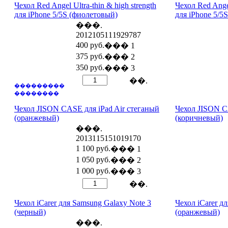
Чехол Red Angel Ultra-thin & high strength
Чехол Red Angel
для iPhone 5/5S (фиолетовый)
для iPhone 5/5
���.
2012105111929787
400 руб.
��� 1
375 руб.
��� 2
350 руб.
��� 3
��.
���������
��������
Чехол JISON CASE для iPad Air стеганый
Чехол JISON C
(оранжевый)
(коричневый)
���.
2013115151019170
1 100 руб.
��� 1
1 050 руб.
��� 2
1 000 руб.
��� 3
��.
Чехол iCarer для Samsung Galaxy Note 3
Чехол iCarer д
(черный)
(оранжевый)
���.