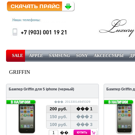
SALE
APPLE
SAMSUNG
SONY
АКСЕССУАРЫ
Д
GRIFFIN
������ � ��������
��������
Бампер Griffin для 5 iphone (черный)
Бампер Griffin 
���. 20133014945329
200 руб.
��� 1
150 руб.
��� 2
100 руб.
��� 3
��.