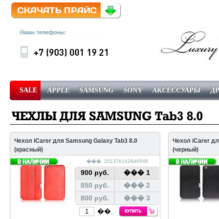
SALE
APPLE
SAMSUNG
SONY
АКСЕССУАРЫ
Д
������ � ��������
��������
Чехол iCarer для Samsung Galaxy Tab3 8.0
Чехол iCarer дл
(красный)
(черный)
���. 201376142646548
900 руб.
��� 1
850 руб.
��� 2
800 руб.
��� 3
��.