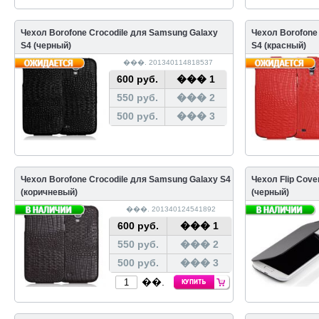
Чехол Borofone Crocodile для Samsung Galaxy
Чехол Borofone
S4 (черный)
S4 (красный)
���. 201340114818537
600 руб.
��� 1
550 руб.
��� 2
500 руб.
��� 3
Чехол Borofone Crocodile для Samsung Galaxy S4
Чехол Flip Cov
(коричневый)
(черный)
���. 201340124541892
600 руб.
��� 1
550 руб.
��� 2
500 руб.
��� 3
��.