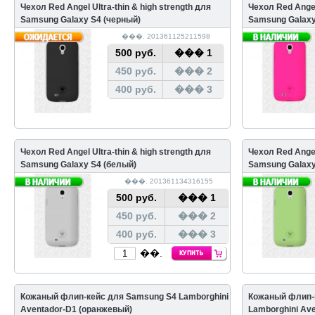
Чехол Red Angel Ultra-thin & high strength для
Чехол Red Angel 
Samsung Galaxy S4 (черный)
Samsung Galaxy
���. 201361125211598
500 руб.
��� 1
450 руб.
��� 2
400 руб.
��� 3
Чехол Red Angel Ultra-thin & high strength для
Чехол Red Angel 
Samsung Galaxy S4 (белый)
Samsung Galaxy
���. 201361134316155
500 руб.
��� 1
450 руб.
��� 2
400 руб.
��� 3
��.
Кожаный флип-кейс для Samsung S4 Lamborghini
Кожаный флип-
Aventador-D1 (оранжевый)
Lamborghini Av