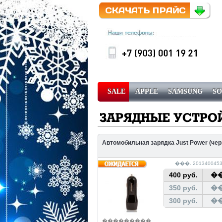
SALE
APPLE
SAMSUNG
S
������ � ��������
Автомобильная зарядка Just Power (чер
���. 2013400453
400 руб.
��
350 руб.
��
300 руб.
��
���������