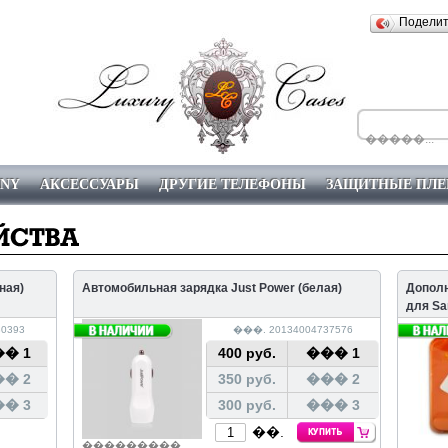
Подели
ONY
АКСЕССУАРЫ
ДРУГИЕ ТЕЛЕФОНЫ
ЗАЩИТНЫЕ ПЛЕ
��������
ная)
Автомобильная зарядка Just Power (белая)
Дополн
для Sa
0393
���. 20134004737576
� 1
400 руб.
��� 1
� 2
350 руб.
��� 2
� 3
300 руб.
��� 3
��.
���������