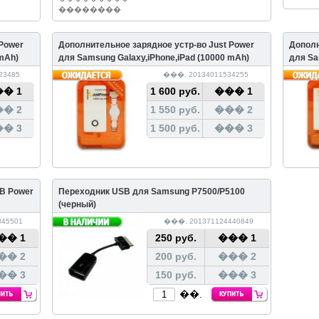
��������
 Power
Дополнительное зарядное устр-во Just Power
Дополн
 mAh)
для Samsung Galaxy,iPhone,iPad (10000 mAh)
для Sa
23485
���. 20134011534255
� 1
1 600 руб.
��� 1
� 2
1 550 руб.
��� 2
� 3
1 500 руб.
��� 3
SB Power
Переходник USB для Samsung P7500/P5100
(черный)
45501
���. 201371124440849
�� 1
250 руб.
��� 1
�� 2
200 руб.
��� 2
�� 3
150 руб.
��� 3
��.