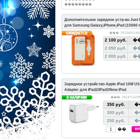
��������
Дополнительное зарядное устр-во Just
для Samsung Galaxy,iPhone,iPad (15000
���. 2013401149
2 100 руб.
��
2 050 руб.
��
2 000 руб.
��
Зарядное устройство Apple iPad 10W U
Adapter для iPad2/iPad3/New iPad
���. 2013711238
350 руб.
�
300 руб.
�
250 руб.
�
��.