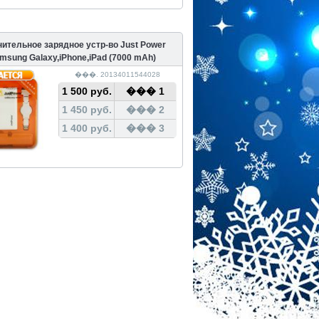
ительное зарядное устр-во Just Power
msung Galaxy,iPhone,iPad (7000 mAh)
���. 20134011544028
1 500 руб.
��� 1
1 450 руб.
��� 2
1 400 руб.
��� 3