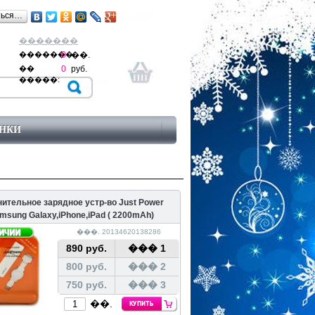
ться…
�������
�������:
0
��.
��
0
руб.
�����:
НКИ
ительное зарядное устр-во Just Power
msung Galaxy,iPhone,iPad ( 2200mAh)
���. 20134620138286
890 руб.
��� 1
800 руб.
��� 2
750 руб.
��� 3
��.