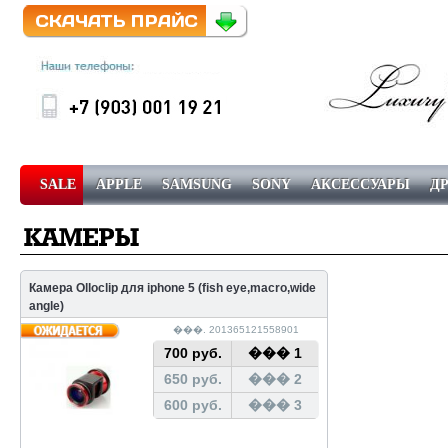
SALE
APPLE
SAMSUNG
SONY
АКСЕССУАРЫ
Д
������ � ��������
��������
Камера Olloclip для iphone 5 (fish eye,macro,wide
angle)
���. 201365121558901
700 руб.
��� 1
650 руб.
��� 2
600 руб.
��� 3